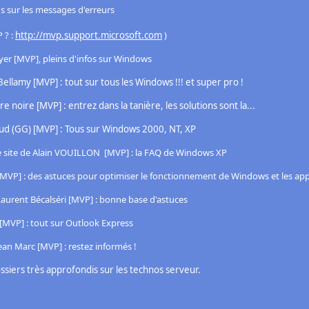
ns sur les messages d'erreurs
 ? :
http://mvp.support.microsoft.com
)
yer [MVP], pleins d'infos sur Windows
Bellamy [MVP] : tout sur tous les Windows !!! et super pro !
re noire [MVP] : entrez dans la tanière, les solutions sont la...
raud (GG) [MVP] : Tous sur Windows 2000, NT, XP
le site de Alain VOUILLON [MVP] : la FAQ de Windows XP
cl [MVP] : des astuces pour optimiser le fonctionnement de Windows et les app
 Laurent Bécalséri [MVP] : bonne base d'astuces
l [MVP] : tout sur Outlook Express
Jean Marc [MVP] : restez informés !
siers très approfondis sur les technos serveur.