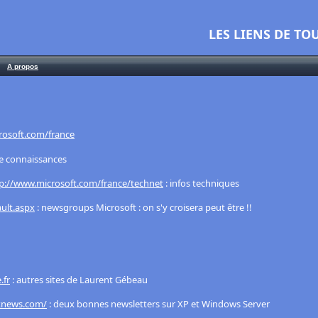
LES LIENS DE T
A propos
rosoft.com/france
de connaissances
p://www.microsoft.com/france/technet
: infos techniques
ult.aspx
: newsgroups Microsoft : on s'y croisera peut être !!
.fr
: autres sites de Laurent Gébeau
knews.com/
: deux bonnes newsletters sur XP et Windows Server