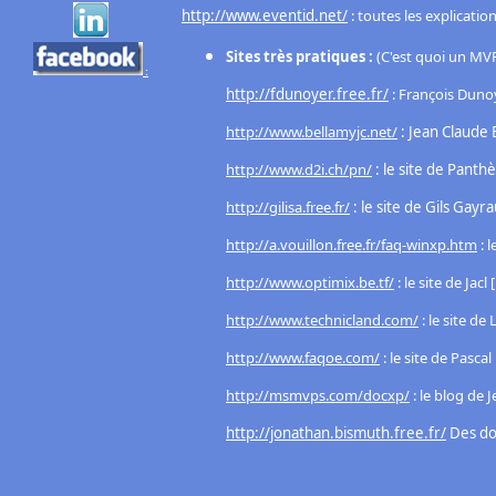
http://www.eventid.net/
: toutes les explicatio
Sites très pratiques :
(C'est quoi un MVP
:
http://fdunoyer.free.fr/
: François Duno
http://www.bellamyjc.net/
: Jean Claude 
http://www.d2i.ch/pn/
: le site de Panthè
http://gilisa.free.fr/
: le site de Gils Gay
http://a.vouillon.free.fr/faq-winxp.htm
: 
http://www.optimix.be.tf/
: le site de Ja
http://www.technicland.com/
: le site de
http://www.faqoe.com/
: le site de Pasca
http://msmvps.com/docxp/
: le blog de 
http://jonathan.bismuth.free.fr/
Des dos