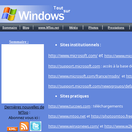
|
|
|
|
|
|
Sommaire
Blog
www.MToo.net
Météo
Photos
Prestations
Sommaire :
Sites institutionnels :
et
http://www.microsoft.com/
http://www.mic
http://support.microsoft.com
: accès à la base 
http://www.microsoft.com/france/msdn/
et
htt
http://support.microsoft.com/newsgroups/defa
Sites pratiques
http://www.tucows.com
: téléchargements
Dernières nouvelles de
MToo
:
http://www.mtoo.net
et
http://photosmtoo.free
Abonnez vous ici :
http://www.winxpnews.com/
et
http://www.w2